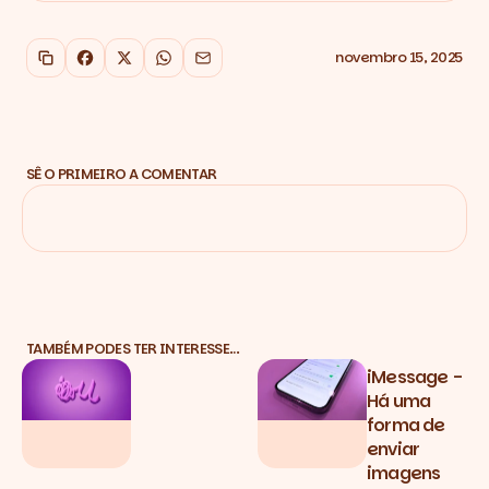
novembro 15, 2025
Copiar link
Facebook
X
WhatsApp
Email
SÊ O PRIMEIRO A COMENTAR
TAMBÉM PODES TER INTERESSE…
iMessage -
Há uma
forma de
enviar
imagens