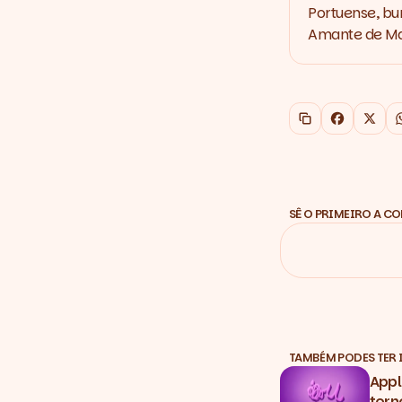
Portuense, bu
Amante de Mar
Copiar link
Faceboo
X
SÊ O PRIMEIRO A C
TAMBÉM PODES TER 
Appl
torn