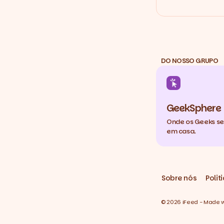
DO NOSSO GRUPO
GeekSphere
Onde os Geeks s
em casa.
Sobre nós
Polit
© 2026 iFeed - Made wit