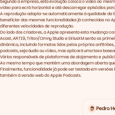
Segundo a empresa, esta evolução coloca o vídeo ao mesmo n
vídeo para ecrã horizontal e até descarregar episódios par
A reprodução adapta-se automaticamente à qualidade da lig
beneficiar das mesmas funcionalidades já conhecidas no App
diferentes velocidades de reprodução.
Do lado dos criadores, a Apple apresenta esta mudança co
Acast, ART19, Triton/Omny Studio e SiriusXM serão as primei
dinâmica, incluindo formatos lidos pelos próprios anfitriõe
podcasts, seja áudio ou vídeo, mas aplicará uma taxa base
Vários responsáveis de plataformas de alojamento e publi
Ao mesmo tempo que mantém uma abordagem aberta que p
Finalmente, funcionalidade já pode ser testada em versões b
também à versão
web
do Apple Podcasts.
Pedro H