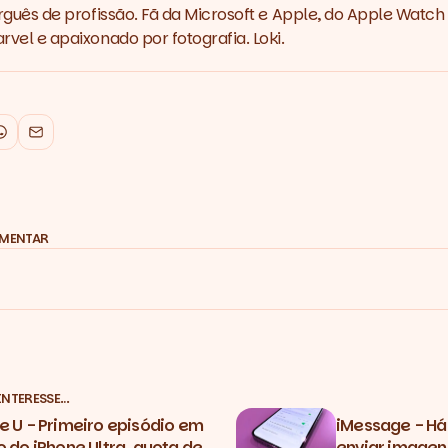
rguês de profissão. Fã da Microsoft e Apple, do Apple Watch 
vel e apaixonado por fotografia. Loki.
k
WhatsApp
Email
OMENTAR
INTERESSE…
e U - Primeiro episódio em
iMessage - Há
o do iPhone Ultra, quota de
enviar image