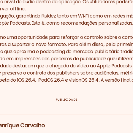
ível do áudio dentro da aplicação. Os utilizadores poderão 
a ver
offline
.
ação, garantindo fluidez tanto em Wi‑Fi como em redes móv
le Podcasts. Isto é, como recomendações personalizadas, cu
mo uma oportunidade para reforçar o controlo sobre o cont
ras a suportar o novo formato. Para além disso, pela primeir
s, o que aproxima o podcasting do mercado publicitário tradi
ada em impressões aos parceiros de publicidade que utilize
cidade destacam que a chegada do vídeo ao Apple Podcasts 
reserva o controlo dos
publishers
sobre audiências, métr
eta do iOS 26.4, iPadOS 26.4 e visionOS 26.4. A versão final
PUBLICIDADE
enrique Carvalho