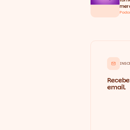
merc
Podc
INSC
Recebe 
email.