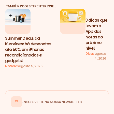
TAMBÉM PODES TER INTERESSE…
3 dicas que
levam a
App das
Notas ao
Summer Deals da
próximo
iServices: há descontos
nível
até 50% em iPhones
Dicas
agosto
recondicionados e
4, 2026
gadgets!
Notícias
agosto 5, 2026
INSCREVE-TE NA NOSSA NEWSLETTER