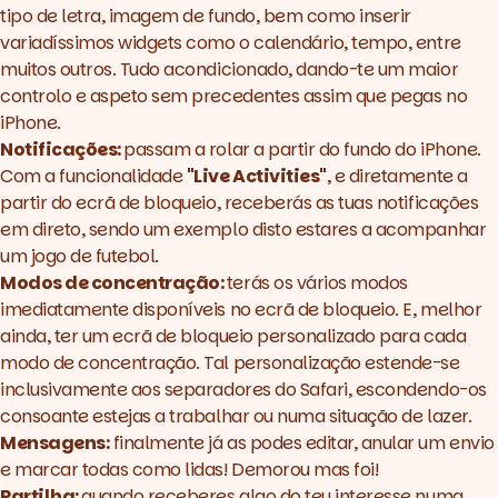
tipo de letra, imagem de fundo, bem como inserir
variadíssimos
widgets
como o calendário, tempo, entre
muitos outros. Tudo acondicionado, dando-te um maior
controlo e aspeto sem precedentes assim que pegas no
iPhone.
Notificações:
passam a rolar a partir do fundo do iPhone.
Com a funcionalidade
"Live Activities"
, e diretamente a
partir do ecrã de bloqueio, receberás as tuas notificações
em direto, sendo um exemplo disto estares a acompanhar
um jogo de futebol.
Modos de concentração:
terás os vários modos
imediatamente disponíveis no ecrã de bloqueio. E, melhor
ainda, ter um ecrã de bloqueio personalizado para cada
modo de concentração. Tal personalização estende-se
inclusivamente aos separadores do Safari, escondendo-os
consoante estejas a trabalhar ou numa situação de lazer.
Mensagens:
finalmente já as podes editar, anular um envio
e marcar todas como lidas! Demorou mas foi!
Partilha:
quando receberes algo do teu interesse numa