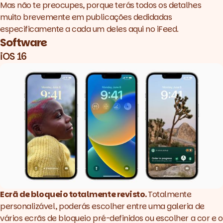
Mas não te preocupes, porque terás todos os detalhes
muito brevemente em publicações dedidadas
iOS 16
especificamente a cada um deles aqui no iFeed.
Apple Home
Apple CarPlay
Software
watchOS 9
iOS 16
macOS 13 Ventura
iPadOS 16
MacBook Air
MacBook Pro 13 polegadas
Ecrã de bloqueio totalmente revisto.
Totalmente
personalizável, poderás escolher entre uma galeria de
vários ecrãs de bloqueio pré-definidos ou escolher a cor e o