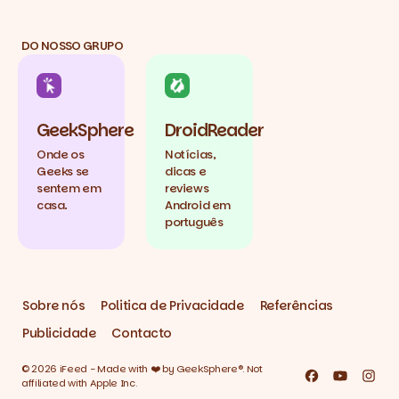
DO NOSSO GRUPO
GeekSphere
DroidReader
Onde os
Notícias,
Geeks se
dicas e
sentem em
reviews
casa.
Android em
português
Sobre nós
Politica de Privacidade
Referências
Publicidade
Contacto
© 2026 iFeed - Made with ❤️ by GeekSphere®. Not
Facebook
YouTube
Inst
affiliated with Apple Inc.