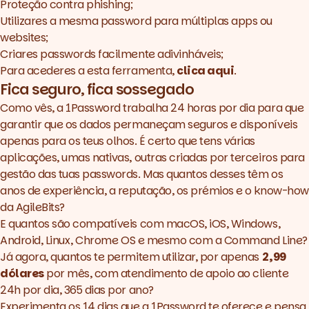
Proteção contra
phishing
;
Utilizares a mesma password para múltiplas apps ou
websites;
Criares passwords facilmente adivinháveis;
Para acederes a esta ferramenta,
clica aqui
.
Fica seguro, fica sossegado
Como vês, a
1Password
trabalha 24 horas por dia para que
garantir que os dados permaneçam seguros e disponíveis
apenas para os teus olhos. É certo que tens várias
aplicações, umas nativas, outras criadas por terceiros para
gestão das tuas passwords. Mas quantos desses têm os
anos de experiência, a reputação, os prémios e o
know-how
da AgileBits?
E quantos são compatíveis com
macOS
,
iOS
,
Windows
,
Android
,
Linux
,
Chrome OS
e mesmo com a
Command Line
?
Já agora, quantos te permitem utilizar, por apenas
2,99
dólares
por mês, com atendimento de apoio ao cliente
24h por dia, 365 dias por ano?
Experimenta os 14 dias que a
1Password
te oferece e pensa