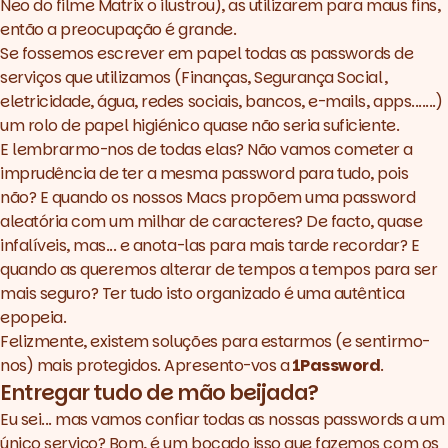
Neo do filme Matrix o ilustrou), as utilizarem para maus fins,
então a preocupação é grande.
Se fossemos escrever em papel todas as
passwords
de
serviços que utilizamos (Finanças, Segurança Social,
eletricidade, água, redes sociais, bancos, e-mails, apps.......)
um rolo de papel higiénico quase não seria suficiente.
E lembrarmo-nos de todas elas? Não vamos cometer a
imprudência de ter a mesma
password
para tudo, pois
não? E quando os nossos Macs propõem uma
password
aleatória com um milhar de caracteres? De facto, quase
infalíveis, mas... e anota-las para mais tarde recordar? E
quando as queremos alterar de tempos a tempos para ser
mais seguro? Ter tudo isto organizado é uma autêntica
epopeia.
Felizmente, existem soluções para estarmos (e sentirmo-
nos) mais protegidos. Apresento-vos a
1Password
.
Entregar tudo de mão beijada?
Eu sei... mas vamos confiar todas as nossas
passwords
a um
único serviço? Bom, é um bocado isso que fazemos com os