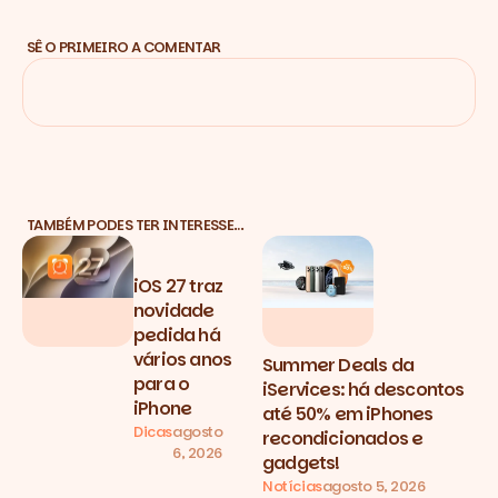
SÊ O PRIMEIRO A COMENTAR
TAMBÉM PODES TER INTERESSE…
iOS 27 traz
novidade
pedida há
vários anos
Summer Deals da
para o
iServices: há descontos
iPhone
até 50% em iPhones
Dicas
agosto
recondicionados e
6, 2026
gadgets!
Notícias
agosto 5, 2026