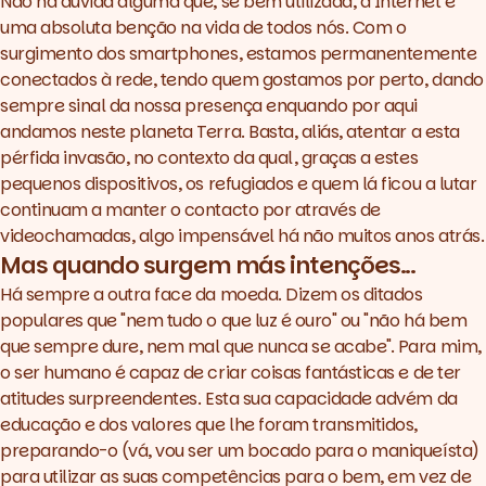
Não há dúvida alguma que, se bem utilizada, a Internet é
uma absoluta benção na vida de todos nós. Com o
surgimento dos smartphones, estamos permanentemente
conectados à rede, tendo quem gostamos por perto, dando
sempre sinal da nossa presença enquando por aqui
andamos neste planeta Terra. Basta, aliás, atentar a esta
pérfida invasão, no contexto da qual, graças a estes
pequenos dispositivos, os refugiados e quem lá ficou a lutar
continuam a manter o contacto por através de
videochamadas, algo impensável há não muitos anos atrás.
Mas quando surgem más intenções...
Há sempre a outra face da moeda. Dizem os ditados
populares que "nem tudo o que luz é ouro" ou "não há bem
que sempre dure, nem mal que nunca se acabe". Para mim,
o ser humano é capaz de criar coisas fantásticas e de ter
atitudes surpreendentes. Esta sua capacidade advém da
educação e dos valores que lhe foram transmitidos,
preparando-o (vá, vou ser um bocado para o maniqueísta)
para utilizar as suas competências para o bem, em vez de