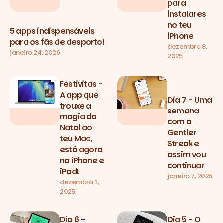
para
instalares
no teu
5 apps indispensáveis
iPhone
para os fãs de desporto!
dezembro 8,
janeiro 24, 2026
2025
Festivitas -
A app que
Dia 7 - Uma
trouxe a
semana
magia do
com a
Natal ao
Gentler
teu Mac,
Streak e
está agora
assim vou
no iPhone e
continuar
iPad!
janeiro 7, 2025
dezembro 1,
2025
Dia 6 -
Dia 5 - O