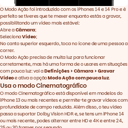
O Modo Ação foi introduzido com os iPhones 14 e 14 Pro e é
perfeito se tiveres que te mexer enquanto estás a gravar,
possibilitando um vídeo mais estável:
Abre a
Câmara
;
Seleciona
Vídeo
;
No canto superior esquerdo, toca no ícone de uma pessoa a
correr.
O Modo Ação precisa de muita luz para funcionar
corretamente, mas há uma forma de o usares em situações
com pouca luz: vai a
Definições > Câmara > Gravar
Vídeo
e ativa a opção
Modo Ação com pouca luz
.
Usa o modo Cinematográfico
O modo Cinematográfico está disponível em modelos do
iPhone 13 ou mais recentes e permite-te gravar vídeos com
profundidade de campo reduzida. Além disso, o teu vídeo
passa a suportar Dolby Vision HDR e, se tens um iPhone 14
ou mais recente, podes alternar entre HD e 4K e entre 24,
25 ou 30
frames
por segundo.