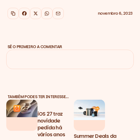
novembro 6, 2023
Copiar link
Facebook
X
WhatsApp
Email
SÊ O PRIMEIRO A COMENTAR
TAMBÉM PODES TER INTERESSE…
iOS 27 traz
novidade
pedida há
vários anos
Summer Deals da