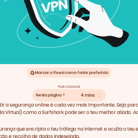
Marcar o iFeed como fonte preferida
PUBLICIDADE
4 mins
Nesta página
tir a segurança online é cada vez mais importante. Seja par
da Virtual) como a
Surfshark
pode ser o teu melhor aliado.
Aq
rança que encripta o teu tráfego na internet e oculta o teu
ação e recolha de dados indesejada.