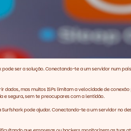
k
pode ser a solução. Conectando-te a um servidor num país 
erir dados, mas muitos ISPs limitam a velocidade de conexão
ida e segura, sem te preocupares com a lentidão.
a
Surfshark
pode ajudar. Conectando-te a um servidor no des
 dificultando que empresas ou hackers monitorizem as tuas a