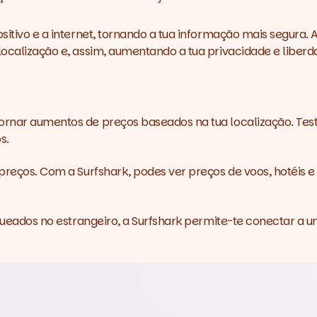
sitivo e a internet, tornando a tua informação mais segura. 
localização e, assim, aumentando a tua privacidade e liberd
tornar aumentos de preços baseados na tua localização. Test
s.
1. Poupança em compras
online
e preços. Com a
Surfshark
, podes ver preços de voos, hotéis 
2. Reservas mais baratas
de voos e hotéis
3. Acesso a websites
durante viagens
oqueados no estrangeiro, a
Surfshark
permite-te conectar a um
4. Reduzir a lentidão do
streaming
5. Jogar com segurança
6. Desbloquear redes
sociais
7. Partilha de ficheiros mais