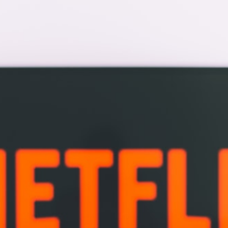
rápida
8. Obter resultados de
pesquisa localizados
9. Navegar na Web com
privacidade
10. Permanecer seguro
numa rede Wi-Fi pública
11. Proteger os teus
dispositivos móveis
12. Proteger os aparelhos
da tua casa
13. Contornar a censura
14. Trabalhar em qualquer
lugar
15. Participar na vida
universitária online
16. Gerir contas bancárias
online
Como escolher a VPN certa?