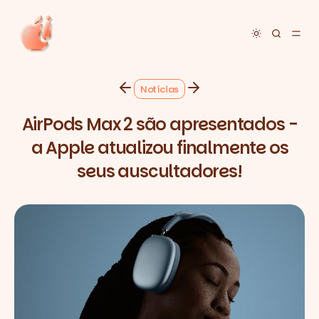
Toggle dar
Notícias
AirPods Max 2 são apresentados -
a Apple atualizou finalmente os
seus auscultadores!