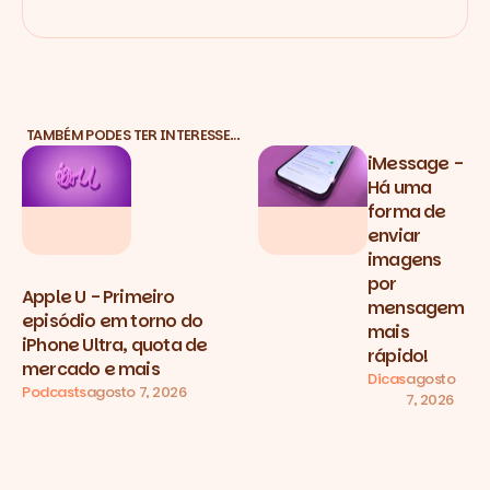
TAMBÉM PODES TER INTERESSE…
iMessage -
Há uma
forma de
enviar
imagens
por
Apple U - Primeiro
mensagem
episódio em torno do
mais
iPhone Ultra, quota de
rápido!
mercado e mais
Dicas
agosto
Podcasts
agosto 7, 2026
7, 2026