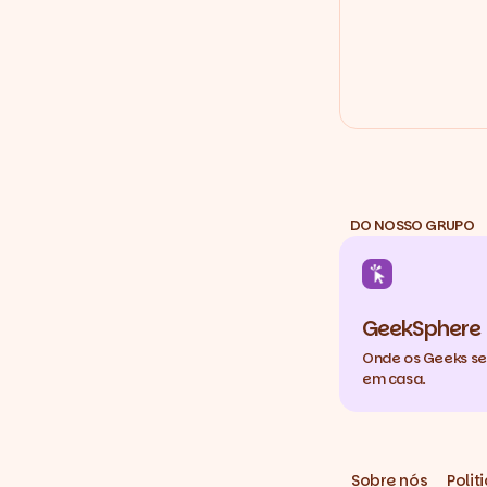
DO NOSSO GRUPO
GeekSphere
Onde os Geeks s
em casa.
Sobre nós
Polit