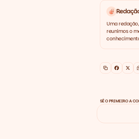
Redaçã
Uma redação, 
reunimos o me
conhecimento,
Copiar link
Faceboo
X
SÊ O PRIMEIRO A C