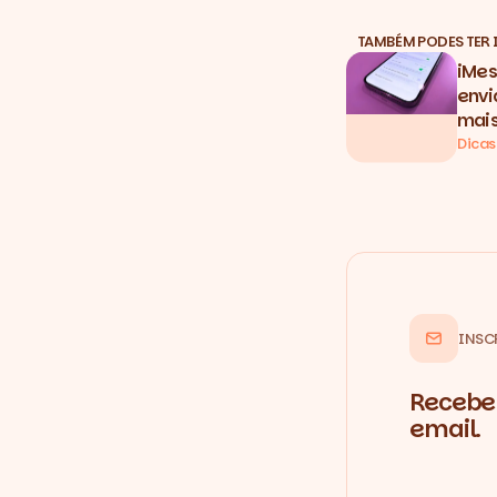
TAMBÉM PODES TER 
iMes
envi
mais
Dicas
INSC
Recebe 
email.