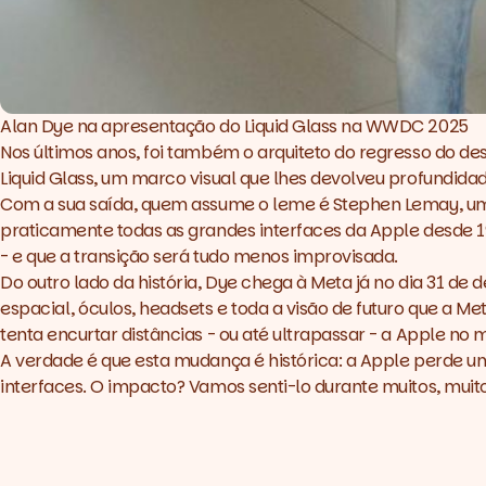
Alan Dye na apresentação do Liquid Glass na WWDC 2025
Nos últimos anos, foi também o arquiteto do regresso do de
Liquid Glass, um marco visual que lhes devolveu profundida
Com a sua saída, quem assume o leme é Stephen Lemay, um 
praticamente todas as grandes interfaces da Apple desde 1
- e que a transição será tudo menos improvisada.
Do outro lado da história, Dye chega à Meta já no dia 31 d
espacial, óculos, headsets e toda a visão de futuro que a 
tenta encurtar distâncias - ou até ultrapassar - a Apple no 
A verdade é que esta mudança é histórica: a Apple perde u
interfaces. O impacto? Vamos senti-lo durante muitos, muit