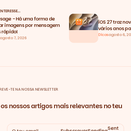
INTERESSE…
sage - Há uma forma de
iOS 27 traz no
ar imagens por mensagem
vários anos pa
 rápido!
Dicas
agosto 6, 2
agosto 7, 2026
REVE-TE NA NOSSA NEWSLETTER
os nossos artigos mais relevantes no teu
Sent
Subscrever
Sending