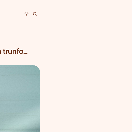
Toggle dark mode
runfo...