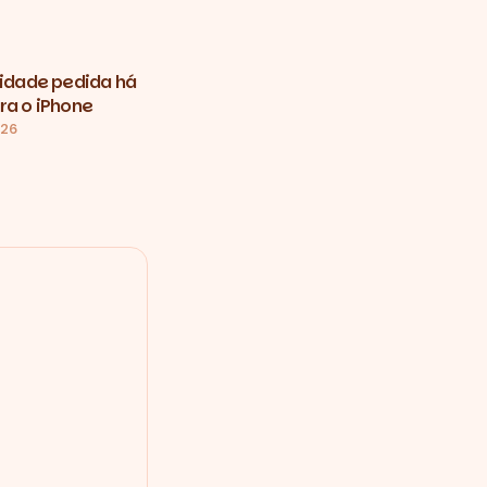
vidade pedida há
ra o iPhone
026