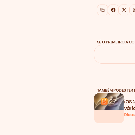
Copiar link
Faceboo
X
SÊ O PRIMEIRO A C
TAMBÉM PODES TER 
iOS 
vári
Dicas