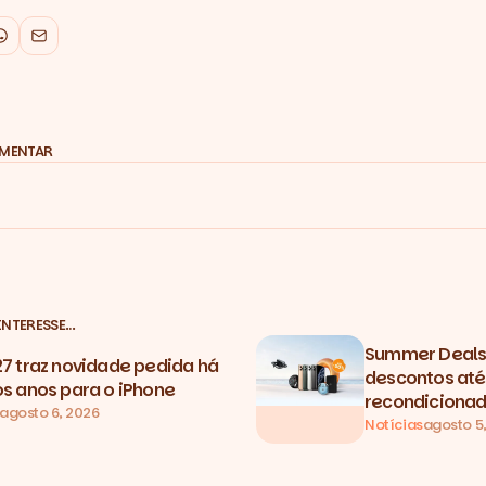
k
WhatsApp
Email
OMENTAR
INTERESSE…
Summer Deals 
27 traz novidade pedida há
descontos até
os anos para o iPhone
recondicionad
agosto 6, 2026
Notícias
agosto 5