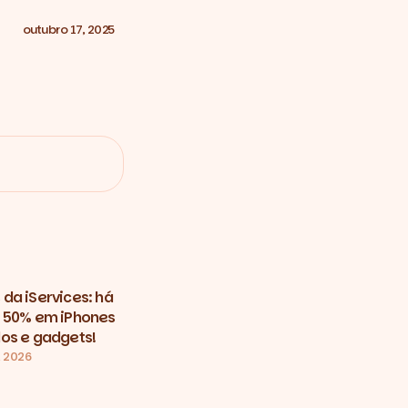
outubro 17, 2025
da iServices: há
 50% em iPhones
os e gadgets!
, 2026