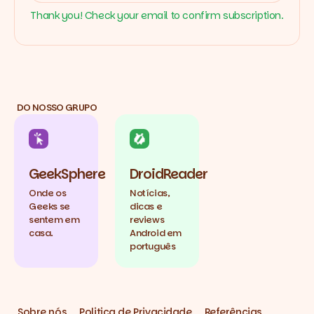
Thank you! Check your email to confirm subscription.
DO NOSSO GRUPO
GeekSphere
DroidReader
Onde os
Notícias,
Geeks se
dicas e
sentem em
reviews
casa.
Android em
português
Sobre nós
Politica de Privacidade
Referências