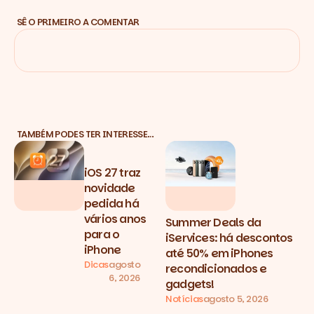
SÊ O PRIMEIRO A COMENTAR
TAMBÉM PODES TER INTERESSE…
iOS 27 traz
novidade
pedida há
vários anos
Summer Deals da
para o
iServices: há descontos
iPhone
até 50% em iPhones
Dicas
agosto
recondicionados e
6, 2026
gadgets!
Notícias
agosto 5, 2026