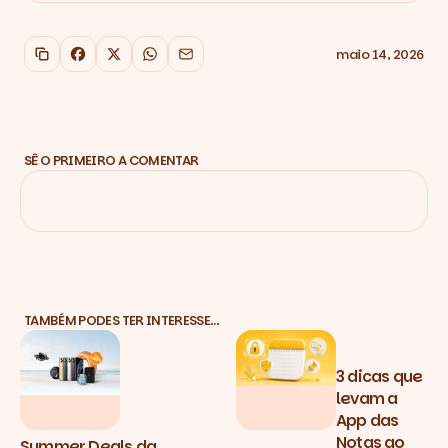
maio 14, 2026
Copiar link
Facebook
X
WhatsApp
Email
SÊ O PRIMEIRO A COMENTAR
TAMBÉM PODES TER INTERESSE…
3 dicas que
levam a
App das
Notas ao
Summer Deals da