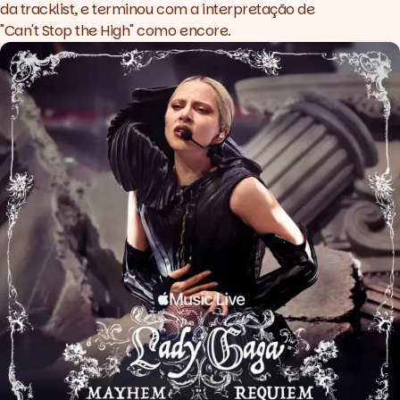
da
tracklist
, e terminou com a interpretação de
"Can't Stop the High" como
encore
.