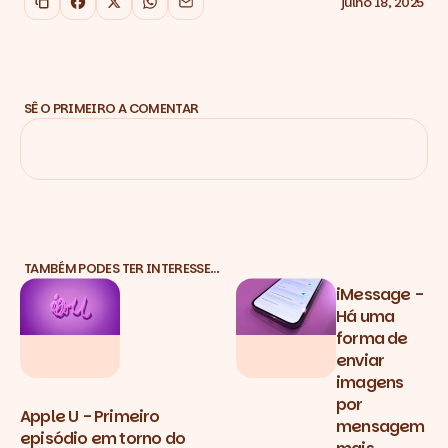
julho 18, 2025
Copiar link
Facebook
X
WhatsApp
Email
SÊ O PRIMEIRO A COMENTAR
TAMBÉM PODES TER INTERESSE…
iMessage -
Há uma
forma de
enviar
imagens
por
Apple U - Primeiro
mensagem
episódio em torno do