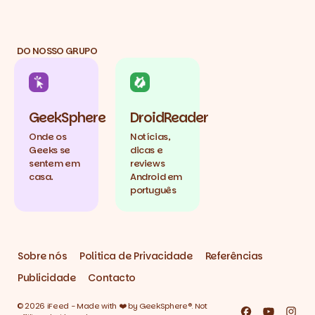
DO NOSSO GRUPO
GeekSphere
DroidReader
Onde os
Notícias,
Geeks se
dicas e
sentem em
reviews
casa.
Android em
português
Sobre nós
Politica de Privacidade
Referências
Publicidade
Contacto
© 2026 iFeed - Made with ❤️ by GeekSphere®. Not
Facebook
YouTube
Inst