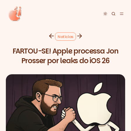
Toggle dar
Notícias
FARTOU-SE! Apple processa Jon
Prosser por leaks do iOS 26