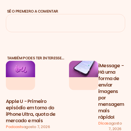
SÊ O PRIMEIRO A COMENTAR
TAMBÉM PODES TER INTERESSE…
iMessage -
Há uma
forma de
enviar
imagens
por
Apple U - Primeiro
mensagem
episódio em torno do
mais
iPhone Ultra, quota de
rápido!
mercado e mais
Dicas
agosto
Podcasts
agosto 7, 2026
7, 2026