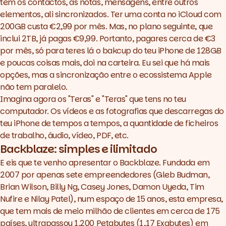
tem os contactos, as notas, mensagens, entre outros
elementos, ali sincronizados. Ter uma conta no iCloud com
200GB custa €2,99 por mês. Mas, no plano seguinte, que
inclui 2TB, já pagas €9,99. Portanto, pagares cerca de €3
por mês, só para teres lá o
bakcup
do teu iPhone de 128GB
e poucas coisas mais, doi na carteira. Eu sei que há mais
opções, mas a sincronização entre o ecossistema Apple
não tem paralelo.
Imagina agora os "Teras" e "Teras" que tens no teu
computador. Os vídeos e as fotografias que descarregas do
teu iPhone de tempos a tempos, a quantidade de ficheiros
de trabalho, áudio, vídeo, PDF, etc.
Backblaze: simples e ilimitado
E eis que te venho apresentar o Backblaze. Fundada em
2007 por apenas
sete empreendedores
(Gleb Budman,
Brian Wilson, Billy Ng, Casey Jones, Damon Uyeda, Tim
Nufire e Nilay Patel), num espaço de 15 anos, esta empresa,
que tem mais de meio milhão de clientes em cerca de 175
países, ultrapassou 1.200 Petabytes (1,17 Exabytes) em