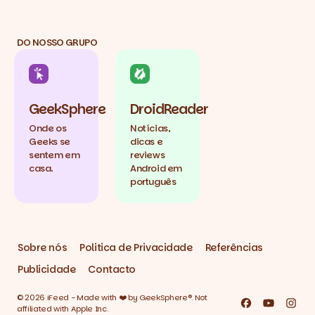
DO NOSSO GRUPO
GeekSphere
DroidReader
Onde os
Notícias,
Geeks se
dicas e
sentem em
reviews
casa.
Android em
português
Sobre nós
Politica de Privacidade
Referências
Publicidade
Contacto
© 2026 iFeed - Made with ❤️ by GeekSphere®. Not
Facebook
YouTube
Inst
affiliated with Apple Inc.