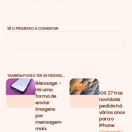
SÊ O PRIMEIRO A COMENTAR
TAMBÉM PODES TER INTERESSE…
iMessage -
Há uma
iOS 27 traz
forma de
novidade
enviar
pedida há
imagens
vários anos
por
para o
mensagem
iPhone
mais
Dicas
agosto