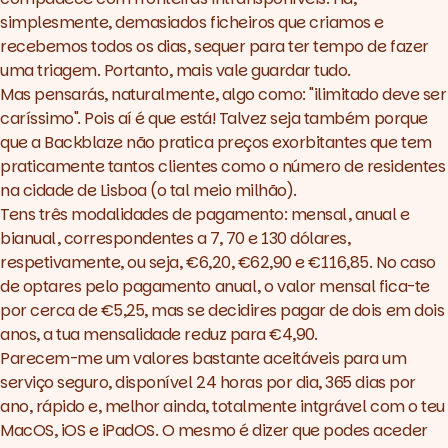
simplesmente, demasiados ficheiros que criamos e
recebemos todos os dias, sequer para ter tempo de fazer
uma triagem. Portanto, mais vale guardar tudo.
Mas pensarás, naturalmente, algo como: "ilimitado deve ser
caríssimo". Pois aí é que está! Talvez seja também porque
que a Backblaze não pratica preços exorbitantes que tem
praticamente tantos clientes como o número de residentes
na cidade de Lisboa (o tal meio milhão).
Tens três modalidades de pagamento: mensal, anual e
bianual, correspondentes a 7, 70 e 130 dólares,
respetivamente, ou seja, €6,20, €62,90 e €116,85. No caso
de optares pelo pagamento anual, o valor mensal fica-te
por cerca de €5,25, mas se decidires pagar de dois em dois
anos, a tua mensalidade reduz para €4,90.
Parecem-me um valores bastante aceitáveis para um
serviço
seguro
, disponível 24 horas por dia, 365 dias por
ano, rápido e, melhor ainda, totalmente intgrável com o teu
MacOS, iOS e iPadOS. O mesmo é dizer que podes aceder