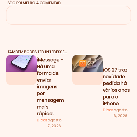
SÊ O PRIMEIRO A COMENTAR
TAMBÉM PODES TER INTERESSE…
iMessage -
Há uma
iOS 27 traz
forma de
novidade
enviar
pedida há
imagens
vários anos
por
para o
mensagem
iPhone
mais
Dicas
agosto
rápido!
6, 2026
Dicas
agosto
7, 2026