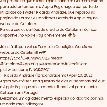
A sugestão de que a instituíção financeira Cetelem estaria
para adotar também o Apple Pay chegou por parte do
utilizador do Twitter
Ricardo Andrade
, que reparou na
página de Termos e Condições Gerais do Apple Pay no
website do Cetelem.
Parece que os cartões de crédito da Cetelem irão ficar
disponível no Apple Pay brevemente! 🤩🤩
Já está disponível os Termos e Condições Gerais no
website da Cetelem!! 🤩🤩
https://t.co/L6eymyWECI
@ifeedpt
#Cetelem
#ApplePay
#MasterCard
#CreditCard
pic.twitter.com/TzNQiXZFQI
— Ricardo Andrade (@ricandrademc)
April 10, 2021
Agora deverá ser uma questão de dias ou semanas até que
o Apple Pay fique oficialmente disponível para clientes
Cetelem em Portugal.
Deixamos um agradecimento especial ao Ricardo por nos
ter dado esta indicação!