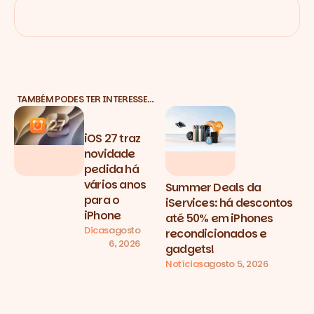
TAMBÉM PODES TER INTERESSE…
iOS 27 traz
novidade
pedida há
vários anos
Summer Deals da
para o
iServices: há descontos
iPhone
até 50% em iPhones
Dicas
agosto
recondicionados e
6, 2026
gadgets!
Notícias
agosto 5, 2026