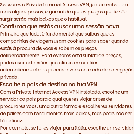
Se usares a
Private Internet Access VPN
, juntamente com
mais alguns passos, é garantido que os preços que te vão
surgir serão mais baixos que o habitual.
Confirma que estás a usar
Confirma que estás a usar uma sessão nova
uma sessão nova
Primeiro que tudo, é fundamental que saibas que as
Escolhe o país de destino na
tua VPN
companhias de viagem usam
cookies
para saber quando
estás à procura de voos e sobem os preços
deliberadamente. Para evitares esta subida de preços,
podes usar extensões que eliminam
cookies
automaticamente ou procurar voos no modo de navegação
privada.
Escolhe o país de destino na tua VPN
Com a
Private Internet Access VPN
instalada, escolhe um
servidor do país para o qual queres viajar antes de
procurares voos. Uma outra forma é escolheres servidores
de países com rendimentos mais baixos, mas pode não ser
tão eficaz.
Por exemplo, se fores viajar para Itália, escolhe um servidor