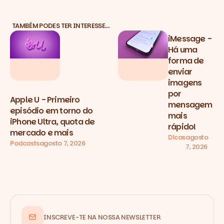
TAMBÉM PODES TER INTERESSE…
iMessage -
Há uma
forma de
enviar
imagens
por
Apple U - Primeiro
mensagem
episódio em torno do
mais
iPhone Ultra, quota de
rápido!
mercado e mais
Dicas
agosto
Podcasts
agosto 7, 2026
7, 2026
INSCREVE-TE NA NOSSA NEWSLETTER