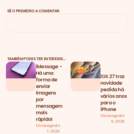
SÊ O PRIMEIRO A COMENTAR
TAMBÉM PODES TER INTERESSE…
iMessage -
Há uma
iOS 27 traz
forma de
novidade
enviar
pedida há
imagens
vários anos
por
para o
mensagem
iPhone
mais
Dicas
agosto
rápido!
6, 2026
Dicas
agosto
7, 2026