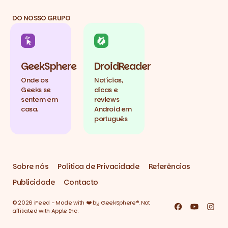
DO NOSSO GRUPO
GeekSphere
DroidReader
Onde os
Notícias,
Geeks se
dicas e
sentem em
reviews
casa.
Android em
português
Sobre nós
Politica de Privacidade
Referências
Publicidade
Contacto
© 2026 iFeed - Made with ❤️ by GeekSphere®. Not
Facebook
YouTube
Inst
affiliated with Apple Inc.