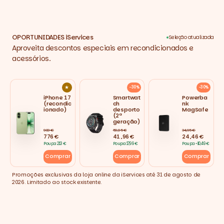
OPORTUNIDADES iServices
Seleção atualizada
Aproveita descontos especiais em recondicionados e
acessórios.
★
−30%
−30%
iPhone 17
Smartwat
Powerba
(recondic
ch
nk
ionado)
desporto
MagSafe
(2ª
geração)
989 €
59,95 €
34,95 €
776 €
41,96 €
24,46 €
Poupa 213 €
Poupa 17,99 €
Poupa ~10,49 €
Comprar
Comprar
Comprar
Promoções exclusivas da loja online da iServices até 31 de agosto de
2026. Limitado ao stock existente.