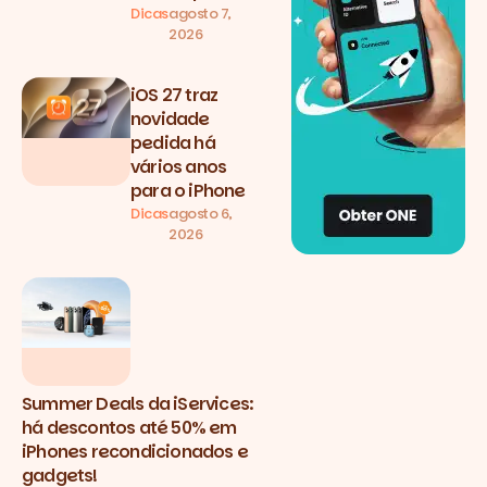
Dicas
agosto 7,
2026
iOS 27 traz
novidade
pedida há
vários anos
para o iPhone
Dicas
agosto 6,
2026
Summer Deals da iServices:
há descontos até 50% em
iPhones recondicionados e
gadgets!