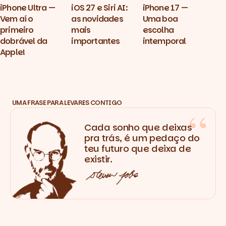
iPhone Ultra —
iOS 27 e Siri AI:
iPhone 17 —
Vem aí o
as novidades
Uma boa
primeiro
mais
escolha
dobrável da
importantes
intemporal
Apple!
UMA FRASE PARA LEVARES CONTIGO
Cada sonho que deixas
pra trás, é um pedaço do
teu futuro que deixa de
existir.
Steve Jobs