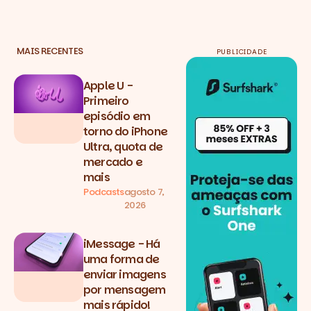
MAIS RECENTES
PUBLICIDADE
Apple U -
Primeiro
episódio em
torno do iPhone
Ultra, quota de
mercado e
mais
Podcasts
agosto 7,
2026
iMessage - Há
uma forma de
enviar imagens
por mensagem
mais rápido!