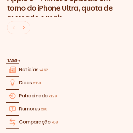
torno do iPhone Ultra, quota de
mercado e mais
TAGS
Notícias
x462
Dicas
x358
Patrocinado
x129
Rumores
x90
Comparação
x68