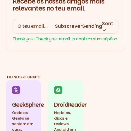
Recebe os nossos artigos mais
relevantes no teu email.
Sent
Subscrever
Sending
Thank you! Check your email to confirm subscription.
DO NOSSO GRUPO
GeekSphere
DroidReader
Onde os
Notícias,
Geeks se
dicas e
sentem em
reviews
casa.
Android em