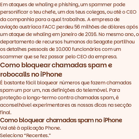
Em ataques de whaling e phishing, um spammer pode
informações pessoais sem
saber
personificar o teu chefe, um dos teus colegas, ou até o CEO
Usa um endereço de e-mail
da companhia para a qual trabalhas. A empresa de
descartável
aviação austríaca FACC perdeu 56 milhões de dólares após
Pensa duas vezes antes de
um ataque de whaling em janeiro de 2016. No mesmo ano, o
clicar em links
departamento de recursos humanos da Seagate partilhou
Aprende a detetar spam
os detalhes pessoais de 10.000 funcionários com um
scammer que se fez passar pelo CEO da empresa.
Como bloquear chamadas spam e
robocalls no iPhone
É bastante fácil bloquear números que fazem chamadas
spam um por um, nas definições do telemóvel. Para
proteção a longo-termo contra chamadas spam, é
aconselhável experimentares as nossas dicas na secção
final.
Como bloquear chamadas spam no iPhone
Vai até à aplicação Phone.
Seleciona “Recentes.”