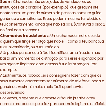
Spam:
Chamadas não desejadas de vendedores ou
instituições de caridade (por exemplo), que geralmente
contactam um grande número de pessoas com um guião
genérico e semelhante. Estes podem mesmo ter obtido o
teu consentimento, ainda que não saibas. (Consulta a dica 1
no final desta secção).
Chamadas fraudulentas:
Uma chamada maliciosa de
Como bloquear chamadas
alguém que finge ser algo que não é – como o teu banco, a
spam no iPhone
tua universidade, ou o teu médico.
Até podes pensar que é fácil identificar uma fraude, mas
basta um momento de distração para seres enganado por
Confia no teu provedor de
um agente ilegítimo com acesso à tua informação. Por
Internet
exemplo:
Utiliza uma aplicação para
Atualmente, os robocallers conseguem fazer com que os
te protegeres contra spam
seus números aparentem ser números de telefone locais e
Inscreve-te no Do Not Call
genuínos. Assim, é muito mais fácil apanhar-te
Registry
desprevenido.
Por vezes, o agente que comete a fraude já sabe o teu
nome e morada, o que o faz parecer mais legítimo e oficial.
Para de partilhar as tuas