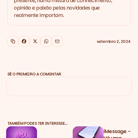
presente, numa mistura de conhecimento,
opinião e paixão pelas novidades que
realmente importam.
setembro 2, 2024
Copiar link
Facebook
X
WhatsApp
Email
SÊ O PRIMEIRO A COMENTAR
TAMBÉM PODES TER INTERESSE…
iMessage -