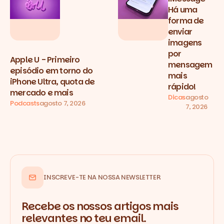
Há uma
forma de
enviar
imagens
por
Apple U - Primeiro
mensagem
episódio em torno do
mais
iPhone Ultra, quota de
rápido!
mercado e mais
Dicas
agosto
Podcasts
agosto 7, 2026
7, 2026
INSCREVE-TE NA NOSSA NEWSLETTER
Recebe os nossos artigos mais
relevantes no teu email.