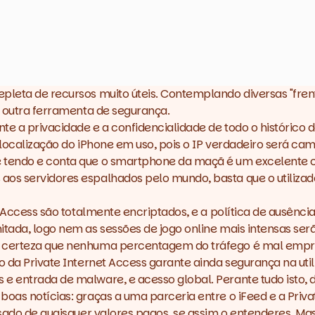
pleta de recursos muito úteis. Contemplando diversas "frent
e outra ferramenta de segurança.
te a privacidade e a confidencialidade de todo o históric
 localização do iPhone em uso, pois o IP verdadeiro será ca
 tendo e conta que o smartphone da maçã é um excelente ce
os servidores espalhados pelo mundo, basta que o utilizador
t Access
são totalmente encriptados, e a política de ausênci
itada, logo nem as sessões de jogo online mais intensas ser
 a certeza que nenhuma percentagem do tráfego é mal empr
ço da
Private Internet Access
garante ainda segurança na util
 e entrada de malware, e acesso global. Perante tudo isto,
boas notícias: graças a uma parceria entre o
iFeed
e a
Priva
lsado de quaisquer valores pagos, se assim o entenderes. Ma