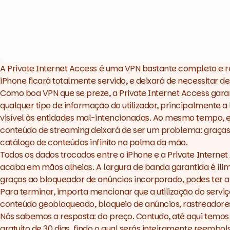
A
Private Internet Access
é uma
VPN
bastante completa e re
iPhone ficará totalmente servido, e deixará de necessitar d
Como boa
VPN
que se preze, a
Private Internet Access
garan
qualquer tipo de informação do utilizador, principalmente a
visível às entidades mal-intencionadas. Ao mesmo tempo, e
conteúdo de streaming deixará de ser um problema: graças a
catálogo de conteúdos infinito na palma da mão.
Todos os dados trocados entre o iPhone e a
Private Interne
acaba em mãos alheias. A largura de banda garantida é ilim
graças ao bloqueador de anúncios incorporado, podes ter
Para terminar, importa mencionar que a utilização do servi
conteúdo geobloqueado, bloqueio de anúncios, rastreadores
Nós sabemos a resposta: do preço. Contudo, até aqui temos 
gratuito de 30 dias, findo o qual serás inteiramente reembo