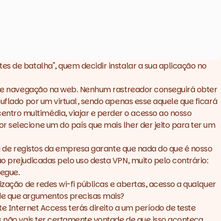
es de batalha", quem decidir instalar a sua aplicação no
o de navegação na web. Nenhum rastreador conseguirá obter
muflado por um virtual, sendo apenas esse aquele que ficará
ntro multimédia, viajar e perder o acesso ao nosso
 selecione um do país que mais lher der jeito para ter um
a de registos da empresa garante que nada do que é nosso
ão prejudicadas pelo uso desta
VPN
, muito pelo contrário:
egue.
ização de redes wi-fi públicas e abertas, acesso a qualquer
 de que argumentos precisas mais?
te Internet Access
terás direito a um período de teste
s não vais ter certamente vontade de que isso aconteça.