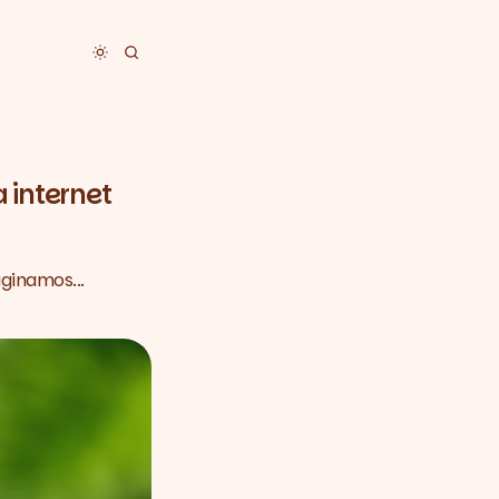
Toggle dark mode
 internet
ginamos...