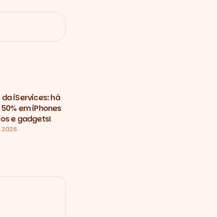
da iServices: há
 50% em iPhones
os e gadgets!
, 2026