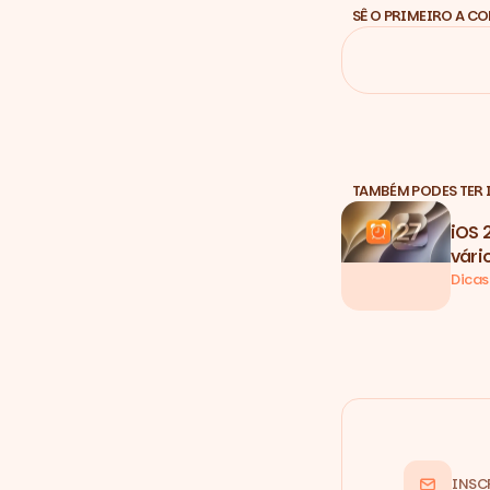
SÊ O PRIMEIRO A C
TAMBÉM PODES TER 
iOS 
vári
Dicas
INSC