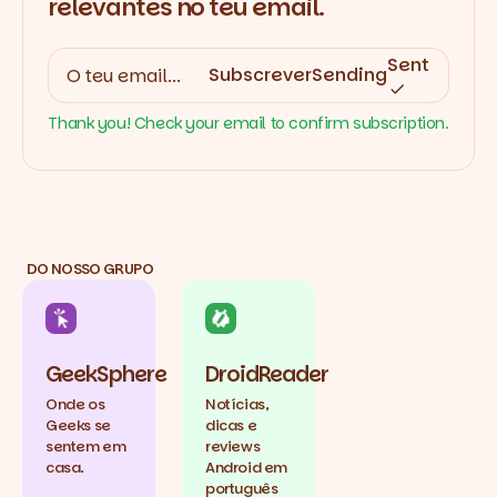
relevantes no teu email.
Sent
Subscrever
Sending
Thank you! Check your email to confirm subscription.
DO NOSSO GRUPO
GeekSphere
DroidReader
Onde os
Notícias,
Geeks se
dicas e
sentem em
reviews
casa.
Android em
português