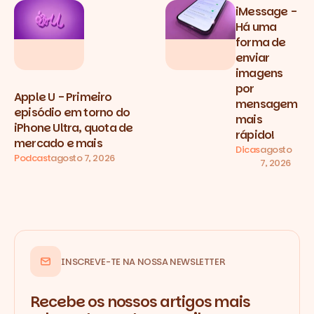
iMessage -
Há uma
forma de
enviar
imagens
por
Apple U - Primeiro
mensagem
episódio em torno do
mais
iPhone Ultra, quota de
rápido!
mercado e mais
Dicas
agosto
Podcast
agosto 7, 2026
7, 2026
INSCREVE-TE NA NOSSA NEWSLETTER
Recebe os nossos artigos mais