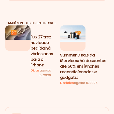
TAMBÉM PODES TER INTERESSE…
iOS 27 traz
novidade
pedida há
vários anos
Summer Deals da
para o
iServices: há descontos
iPhone
até 50% em iPhones
Dicas
agosto
recondicionados e
6, 2026
gadgets!
Notícias
agosto 5, 2026