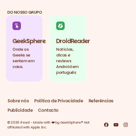
DO NOSSO GRUPO
GeekSphere
DroidReader
Onde os
Notícias,
Geeks se
dicas e
sentem em
reviews
casa.
Android em
português
Sobre nós
Politica de Privacidade
Referências
Publicidade
Contacto
© 2026 iFeed - Made with ❤️ by GeekSphere®. Not
Facebook
YouTube
Inst
affiliated with Apple Inc.