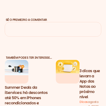
SÊ O PRIMEIRO A COMENTAR
TAMBÉM PODES TER INTERESSE…
3 dicas que
levam a
App das
Notas ao
Summer Deals da
próximo
iServices: há descontos
nível
até 50% em iPhones
Dicas
agosto
recondicionados e