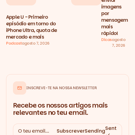
enviar
imagens
por
Apple U - Primeiro
mensagem
episódio em torno do
mais
iPhone Ultra, quota de
rápido!
mercado e mais
Dicas
agosto
Podcast
agosto 7, 2026
7, 2026
INSCREVE-TE NA NOSSA NEWSLETTER
Recebe os nossos artigos mais
relevantes no teu email.
Sent
Subscrever
Sending