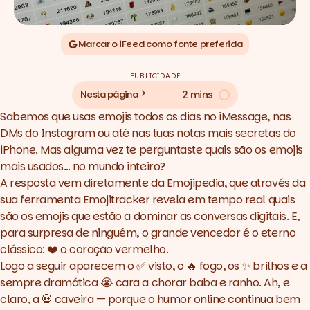
Marcar o iFeed como fonte preferida
PUBLICIDADE
2 mins
Nesta página
Sabemos que usas emojis todos os dias no iMessage, nas
DMs do Instagram ou até nas tuas notas mais secretas do
iPhone. Mas alguma vez te perguntaste quais são os emojis
mais usados… no mundo inteiro?
A resposta vem diretamente da Emojipedia, que através da
sua ferramenta
Emojitracker
revela em tempo real quais
são os emojis que estão a dominar as conversas digitais. E,
para surpresa de ninguém, o grande vencedor é o eterno
clássico: ❤️ o coração vermelho.
Logo a seguir aparecem o ✅ visto, o 🔥 fogo, os ✨ brilhos e a
sempre dramática 😭 cara a chorar baba e ranho. Ah, e
claro, a 💀 caveira — porque o humor online continua bem