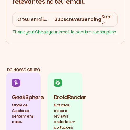
relevantes no teu email.
Sent
Subscrever
Sending
Thank you! Check your email to confirm subscription.
DO NOSSO GRUPO
GeekSphere
DroidReader
Onde os
Notícias,
Geeks se
dicas e
sentem em
reviews
casa.
Android em
português