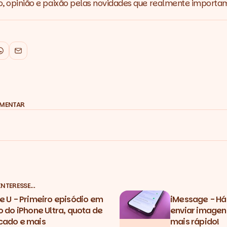
 opinião e paixão pelas novidades que realmente importa
k
WhatsApp
Email
OMENTAR
INTERESSE…
e U - Primeiro episódio em
iMessage - Há
o do iPhone Ultra, quota de
enviar image
ado e mais
mais rápido!