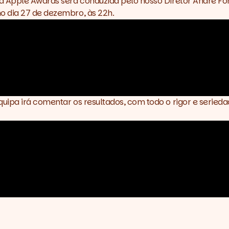
ed Apple Awards será conduzida pelo nosso Diretor André F
o dia 27 de dezembro, às 22h.
uipa irá comentar os resultados, com todo o rigor e serie