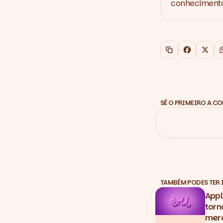
conhecimento,
Copiar link
Faceboo
X
SÊ O PRIMEIRO A C
TAMBÉM PODES TER 
Appl
torn
merc