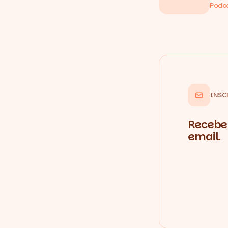
Podc
INSC
Recebe 
email.