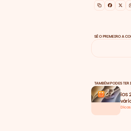
Copiar link
Faceboo
X
SÊ O PRIMEIRO A C
TAMBÉM PODES TER 
iOS 
vári
Dicas