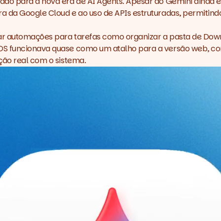
ado para a nova era de AI Agents. Apesar do
Gemini
ainda e
a da Google Cloud e ao uso de APIs estruturadas, permitind
ar automações para tarefas como organizar a pasta de Down
S funcionava quase como um atalho para a versão web, com 
ção real com o sistema.