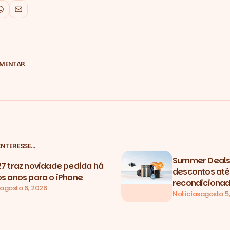
k
WhatsApp
Email
OMENTAR
INTERESSE…
Summer Deals 
27 traz novidade pedida há
descontos até
os anos para o iPhone
recondicionad
agosto 6, 2026
Notícias
agosto 5