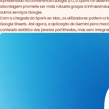
Apresentado na conferência Google I/O, o Spark foi desenh
abordagem promete ser mais robusta graças à infraestrutur
outros serviços Google.
Com a chegada do Spark ao Mac, os utilizadores podem cri
Google Sheets. Até agora, a aplicação do Gemini para macO
conteúdo estático das janelas partilhadas, mas sem integra