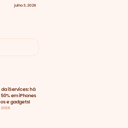
julho 3, 2026
da iServices: há
 50% em iPhones
os e gadgets!
, 2026