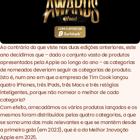
Melhor iPhone 2025
Melhor iPad 2025
Melhor Mac 2025
Melhor Apple Watch 2025
Melhor inovação Apple 2025
Ao contrário do que viste nas duas edições anteriores, este
ano decidimos que – dado o conjunto vasto de produtos
apresentados pela Apple ao longo do ano – as categorias
de nomeados deveriam seguir as categorias de produto.
Isto é, num ano em que a empresa de Tim Cook lançou
quatro iPhones, três iPads, três Macs e três relógios
inteligentes, porque não nomear o melhor de cada
categoria?
Com efeito, arrecadámos os vários produtos lançados e os
mesmos foram distribuídos pelas quatro categorias, a que
se soma uma das mais relevantes e que se mantém desde
a primeira gala (em 2023), que é a da
Melhor Inovação
Apple
em 2025.