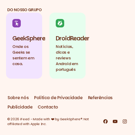
DO NOSSO GRUPO
GeekSphere
DroidReader
Onde os
Notícias,
Geeks se
dicas e
sentem em
reviews
casa.
Android em
português
Sobre nós
Politica de Privacidade
Referências
Publicidade
Contacto
© 2026 iFeed - Made with ❤️ by GeekSphere®. Not
Facebook
YouTube
Inst
affiliated with Apple Inc.