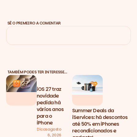
SÊ O PRIMEIRO A COMENTAR
TAMBÉM PODES TER INTERESSE…
iOS 27 traz
novidade
pedida há
vários anos
Summer Deals da
para o
iServices: há descontos
iPhone
até 50% em iPhones
Dicas
agosto
recondicionados e
6, 2026