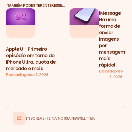
TAMBÉM PODES TER INTERESSE…
iMessage -
Há uma
forma de
enviar
imagens
por
Apple U - Primeiro
mensagem
episódio em torno do
mais
iPhone Ultra, quota de
rápido!
mercado e mais
Dicas
agosto
Podcast
agosto 7, 2026
7, 2026
INSCREVE-TE NA NOSSA NEWSLETTER