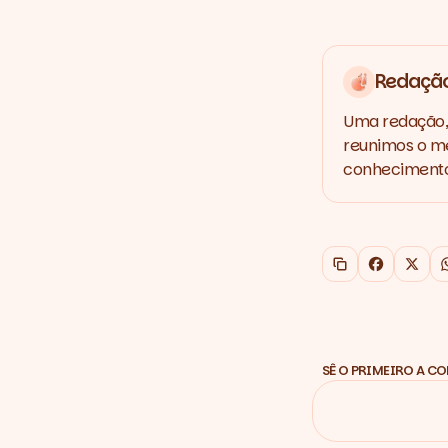
Redaçã
Uma redação, 
reunimos o me
conhecimento,
Copiar link
Faceboo
X
SÊ O PRIMEIRO A C