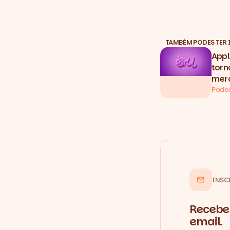
TAMBÉM PODES TER 
Appl
torn
merc
Podc
INSC
Recebe 
email.