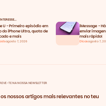
INTERESSE…
e U - Primeiro episódio em
iMessage - Há
o do iPhone Ultra, quota de
enviar image
ado e mais
mais rápido!
asts
agosto 7, 2026
Dicas
agosto 7, 2
REVE-TE NA NOSSA NEWSLETTER
os nossos artigos mais relevantes no teu