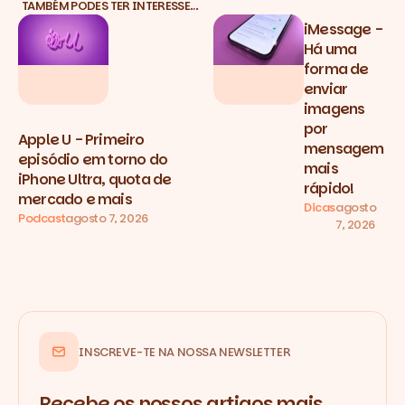
TAMBÉM PODES TER INTERESSE…
iMessage -
Há uma
forma de
enviar
imagens
por
Apple U - Primeiro
mensagem
episódio em torno do
mais
iPhone Ultra, quota de
rápido!
mercado e mais
Dicas
agosto
Podcast
agosto 7, 2026
7, 2026
INSCREVE-TE NA NOSSA NEWSLETTER
Recebe os nossos artigos mais