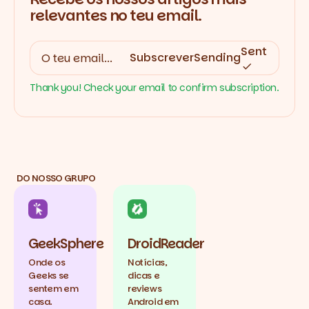
relevantes no teu email.
Sent
Subscrever
Sending
Thank you! Check your email to confirm subscription.
DO NOSSO GRUPO
GeekSphere
DroidReader
Onde os
Notícias,
Geeks se
dicas e
sentem em
reviews
casa.
Android em