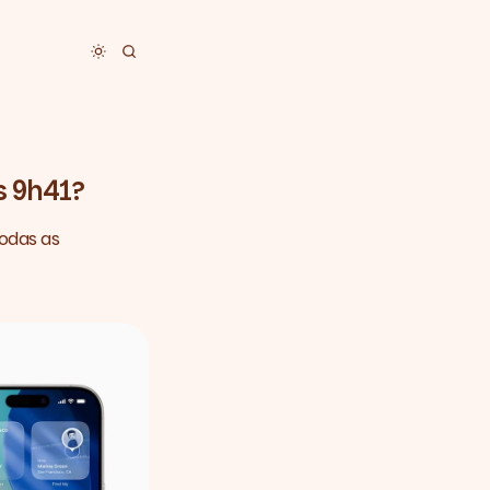
Toggle dark mode
s 9h41?
todas as