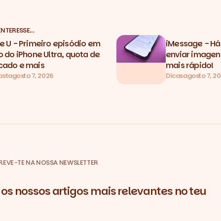
INTERESSE…
e U - Primeiro episódio em
iMessage - Há
o do iPhone Ultra, quota de
enviar image
ado e mais
mais rápido!
ast
agosto 7, 2026
Dicas
agosto 7, 2
REVE-TE NA NOSSA NEWSLETTER
os nossos artigos mais relevantes no teu