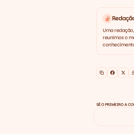
Redaçã
Uma redação, 
reunimos o me
conhecimento,
Copiar link
Faceboo
X
SÊ O PRIMEIRO A C