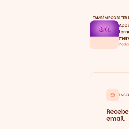
TAMBÉM PODES TER 
Appl
torn
merc
Podc
INSC
Recebe 
email.