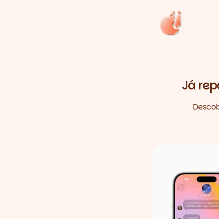
Já rep
Descobr