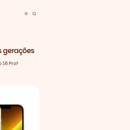
Toggle dark mode
ês gerações
o 16 Pro?