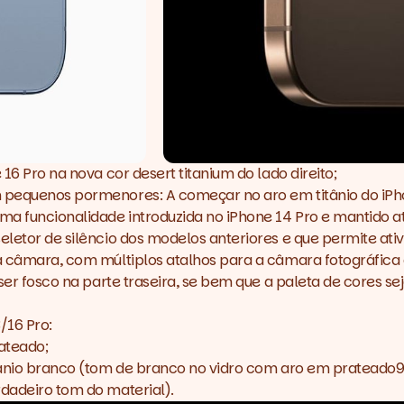
16 Pro na nova cor desert titanium do lado direito; 
 pequenos pormenores: A começar no aro em titânio do iPhon
a funcionalidade introduzida no iPhone 14 Pro e mantido at
seletor de silêncio dos modelos anteriores e que permite at
da câmara, com múltiplos atalhos para a câmara fotográfica 
 ser fosco na parte traseira, se bem que a paleta de cores se
/16 Pro:
rateado;
itânio branco (tom de branco no vidro com aro em prateado9,
rdadeiro tom do material).