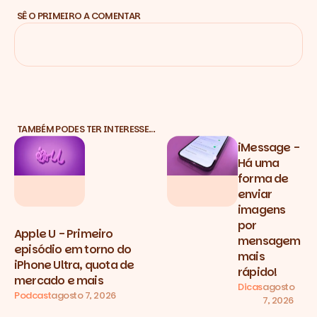
SÊ O PRIMEIRO A COMENTAR
TAMBÉM PODES TER INTERESSE…
iMessage -
Há uma
forma de
enviar
imagens
por
Apple U - Primeiro
mensagem
episódio em torno do
mais
iPhone Ultra, quota de
rápido!
mercado e mais
Dicas
agosto
Podcast
agosto 7, 2026
7, 2026