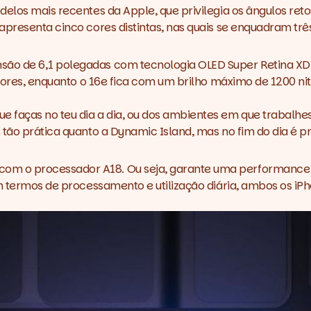
los mais recentes da Apple, que privilegia os ângulos retos 
presenta cinco cores distintas, nas quais se enquadram três
o de 6,1 polegadas com tecnologia OLED Super Retina XDR. 
iores, enquanto o 16e fica com um brilho máximo de 1200 nits
faças no teu dia a dia, ou dos ambientes em que trabalhes, 
tão prática quanto a
Dynamic Island
, mas no fim do dia é p
om o processador A18. Ou seja, garante uma
performance
em termos de processamento e utilização diária, ambos os iP