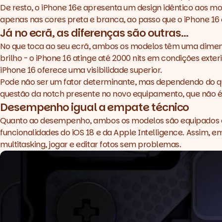
De resto, o iPhone 16e apresenta um design idêntico aos mode
apenas nas cores preta e branca, ao passo que o iPhone 16 a
Já no ecrã, as diferenças são outras...
No que toca ao seu ecrã, ambos os modelos têm uma dimensã
brilho - o iPhone 16 atinge até 2000 nits em condições exter
iPhone 16 oferece uma visibilidade superior.
Pode não ser um fator determinante, mas dependendo do que 
questão da
notch
presente no novo equipamento, que não é 
Desempenho igual a empate técnico
Quanto ao desempenho, ambos os modelos são equipados c
funcionalidades do iOS 18 e da Apple Intelligence. Assim, 
multitasking
, jogar e editar fotos sem problemas.