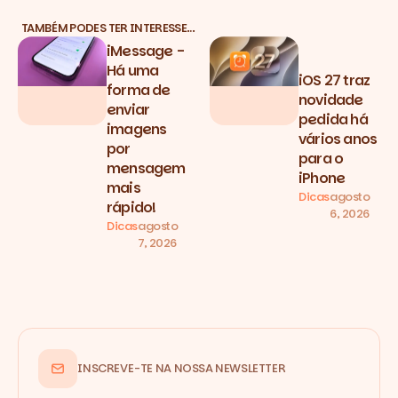
TAMBÉM PODES TER INTERESSE…
iMessage -
Há uma
iOS 27 traz
forma de
novidade
enviar
pedida há
imagens
vários anos
por
para o
mensagem
iPhone
mais
Dicas
agosto
rápido!
6, 2026
Dicas
agosto
7, 2026
INSCREVE-TE NA NOSSA NEWSLETTER