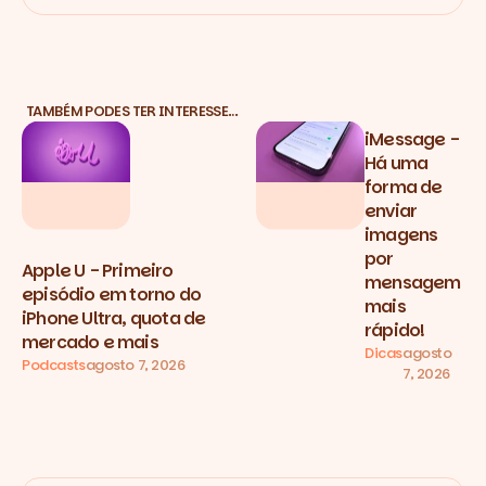
TAMBÉM PODES TER INTERESSE…
iMessage -
Há uma
forma de
enviar
imagens
por
Apple U - Primeiro
mensagem
episódio em torno do
mais
iPhone Ultra, quota de
rápido!
mercado e mais
Dicas
agosto
Podcasts
agosto 7, 2026
7, 2026