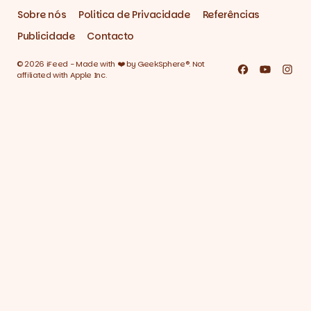
Sobre nós
Politica de Privacidade
Referências
Publicidade
Contacto
© 2026 iFeed - Made with ❤️ by GeekSphere®. Not
Facebook
YouTube
Inst
affiliated with Apple Inc.