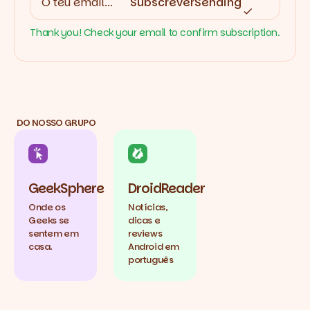
Subscrever
Sending
Thank you! Check your email to confirm subscription.
DO NOSSO GRUPO
GeekSphere
DroidReader
Onde os
Notícias,
Geeks se
dicas e
sentem em
reviews
casa.
Android em
português