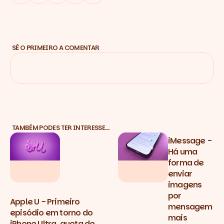
SÊ O PRIMEIRO A COMENTAR
TAMBÉM PODES TER INTERESSE…
iMessage -
Há uma
forma de
enviar
imagens
por
Apple U - Primeiro
mensagem
episódio em torno do
mais
iPhone Ultra, quota de