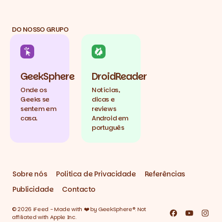
DO NOSSO GRUPO
GeekSphere
DroidReader
Onde os
Notícias,
Geeks se
dicas e
sentem em
reviews
casa.
Android em
português
Sobre nós
Politica de Privacidade
Referências
Publicidade
Contacto
© 2026 iFeed - Made with ❤️ by GeekSphere®. Not
Facebook
YouTube
Inst
affiliated with Apple Inc.