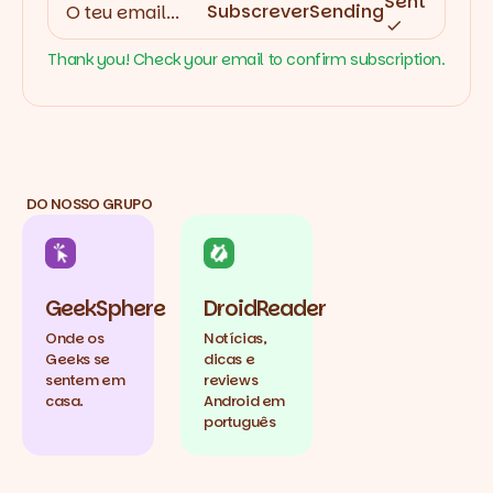
Sent
Subscrever
Sending
Thank you! Check your email to confirm subscription.
DO NOSSO GRUPO
GeekSphere
DroidReader
Onde os
Notícias,
Geeks se
dicas e
sentem em
reviews
casa.
Android em
português