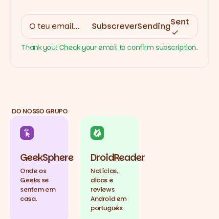
Sent
Subscrever
Sending
Thank you! Check your email to confirm subscription.
DO NOSSO GRUPO
GeekSphere
DroidReader
Onde os
Notícias,
Geeks se
dicas e
sentem em
reviews
casa.
Android em
português