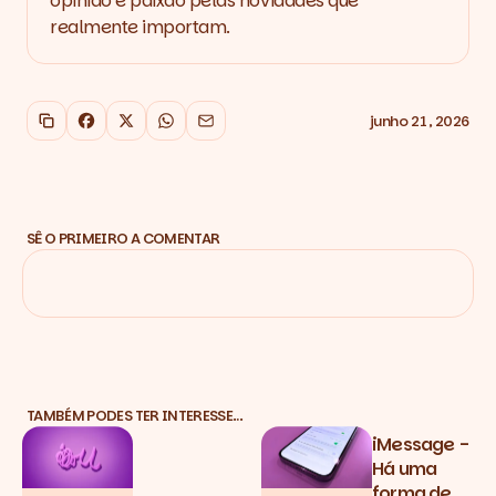
opinião e paixão pelas novidades que
realmente importam.
junho 21, 2026
Copiar link
Facebook
X
WhatsApp
Email
SÊ O PRIMEIRO A COMENTAR
TAMBÉM PODES TER INTERESSE…
iMessage -
Há uma
forma de