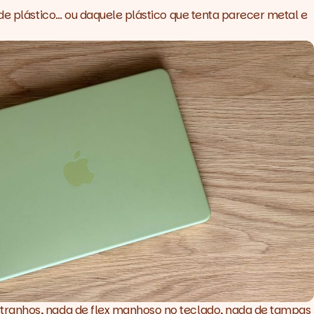
de plástico… ou daquele plástico que tenta parecer metal e
stranhos, nada de flex manhoso no teclado, nada de tampas